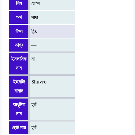
লিঙ্গ
ছেলে
অর্থ
সাদা
উৎস
হিন্দু
ভাগ্য
—
ইসলামিক
না
নাম
ইংরেজি
Shuvro
বানান
আধুনিক
হ্যাঁ
নাম
ছোট নাম
হ্যাঁ