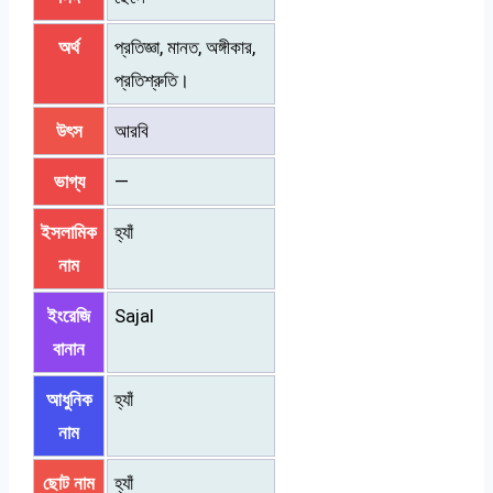
অর্থ
প্রতিজ্ঞা, মানত, অঙ্গীকার,
প্রতিশ্রুতি।
উৎস
আরবি
ভাগ্য
—
ইসলামিক
হ্যাঁ
নাম
ইংরেজি
Sajal
বানান
আধুনিক
হ্যাঁ
নাম
ছোট নাম
হ্যাঁ