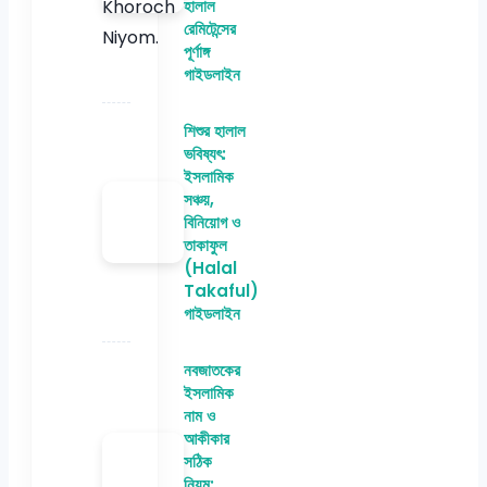
হালাল
রেমিটেন্সের
পূর্ণাঙ্গ
গাইডলাইন
শিশুর হালাল
ভবিষ্যৎ:
ইসলামিক
সঞ্চয়,
বিনিয়োগ ও
তাকাফুল
(Halal
Takaful)
গাইডলাইন
নবজাতকের
ইসলামিক
নাম ও
আকীকার
সঠিক
নিয়ম: