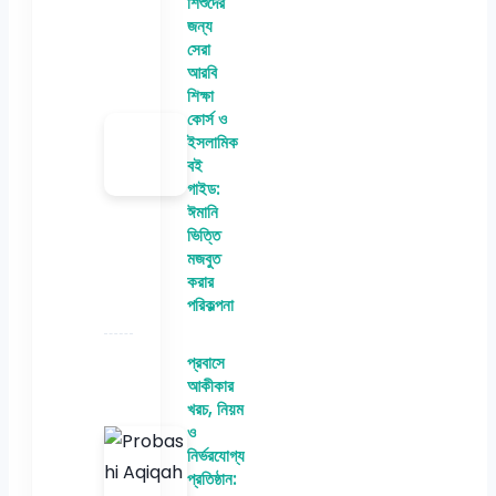
শিশুদের
জন্য
সেরা
আরবি
শিক্ষা
কোর্স ও
ইসলামিক
বই
গাইড:
ঈমানি
ভিত্তি
মজবুত
করার
পরিকল্পনা
প্রবাসে
আকীকার
খরচ, নিয়ম
ও
নির্ভরযোগ্য
প্রতিষ্ঠান: