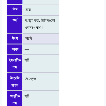
লিঙ্গ
মেয়ে
অর্থ
সংগ্রহ করা, জিনিসগুলো
একসাথে রাখা।
উৎস
আরবি
ভাগ্য
—
ইসলামিক
হ্যাঁ
নাম
ইংরেজি
Sabiya
বানান
আধুনিক
হ্যাঁ
নাম