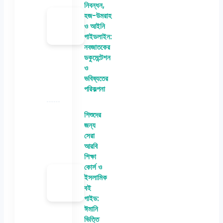
নিবন্ধন,
হজ-উমরাহ
ও আইনি
গাইডলাইন:
নবজাতকের
ডকুমেন্টেশন
ও
ভবিষ্যতের
পরিকল্পনা
শিশুদের
জন্য
সেরা
আরবি
শিক্ষা
কোর্স ও
ইসলামিক
বই
গাইড:
ঈমানি
ভিত্তি