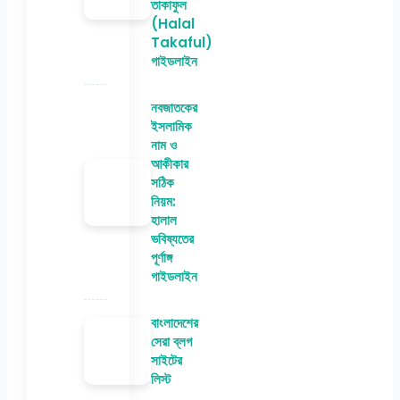
তাকাফুল
(Halal
Takaful)
গাইডলাইন
নবজাতকের
ইসলামিক
নাম ও
আকীকার
সঠিক
নিয়ম:
হালাল
ভবিষ্যতের
পূর্ণাঙ্গ
গাইডলাইন
বাংলাদেশের
সেরা ব্লগ
সাইটের
লিস্ট