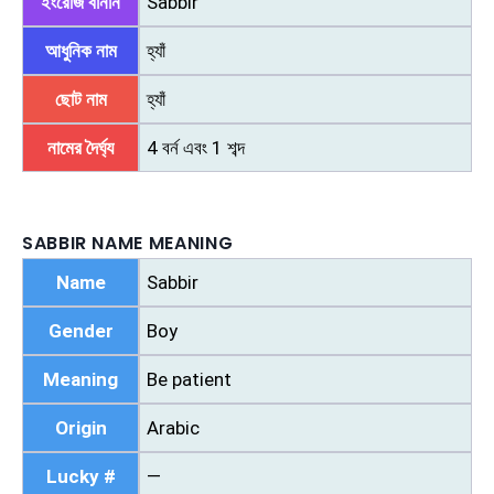
ইংরেজি বানান
Sabbir
আধুনিক নাম
হ্যাঁ
ছোট নাম
হ্যাঁ
নামের দৈর্ঘ্য
4 বর্ন এবং 1 শব্দ
SABBIR NAME MEANING
Name
Sabbir
Gender
Boy
Meaning
Be patient
Origin
Arabic
Lucky #
—