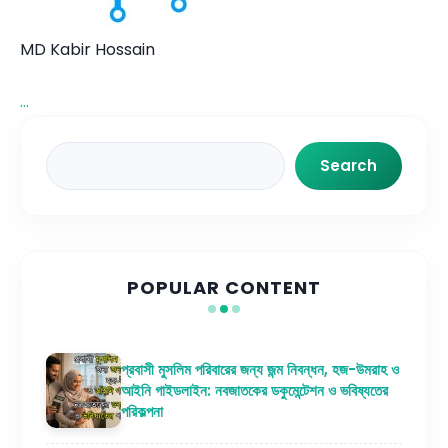
MD Kabir Hossain
...
Search
Search
POPULAR CONTENT
প্রবাসী মুসলিম পরিবারের জন্য জন্ম নিবন্ধন, হজ-উমরাহ ও
আইনি গাইডলাইন: নবজাতকের ডকুমেন্টেশন ও ভবিষ্যতের
পরিকল্পনা