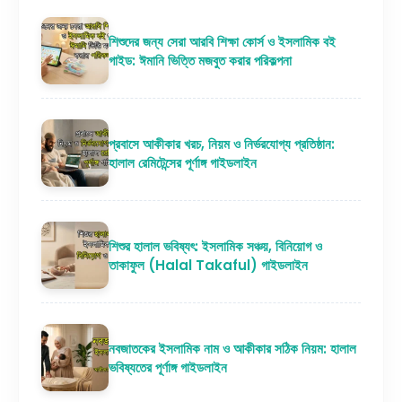
শিশুদের জন্য সেরা আরবি শিক্ষা কোর্স ও ইসলামিক বই
গাইড: ঈমানি ভিত্তি মজবুত করার পরিকল্পনা
প্রবাসে আকীকার খরচ, নিয়ম ও নির্ভরযোগ্য প্রতিষ্ঠান:
হালাল রেমিটেন্সের পূর্ণাঙ্গ গাইডলাইন
শিশুর হালাল ভবিষ্যৎ: ইসলামিক সঞ্চয়, বিনিয়োগ ও
তাকাফুল (Halal Takaful) গাইডলাইন
নবজাতকের ইসলামিক নাম ও আকীকার সঠিক নিয়ম: হালাল
ভবিষ্যতের পূর্ণাঙ্গ গাইডলাইন