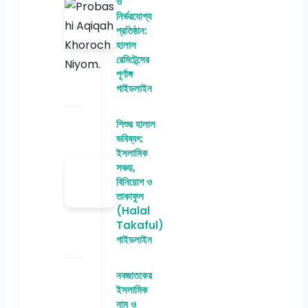
ও
নির্ভরযোগ্য
প্রতিষ্ঠান:
হালাল
রেমিটেন্সের
পূর্ণাঙ্গ
গাইডলাইন
শিশুর হালাল
ভবিষ্যৎ:
ইসলামিক
সঞ্চয়,
বিনিয়োগ ও
তাকাফুল
(Halal
Takaful)
গাইডলাইন
নবজাতকের
ইসলামিক
নাম ও