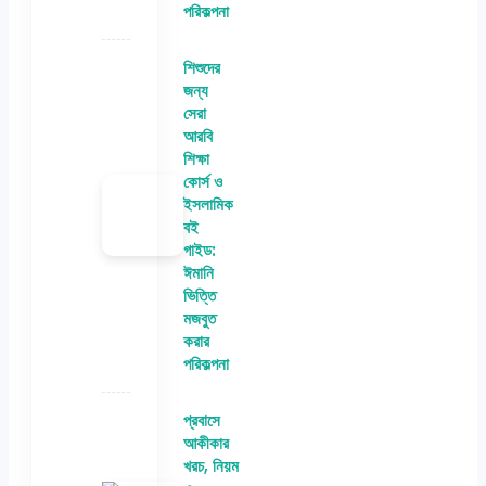
পরিকল্পনা
শিশুদের
জন্য
সেরা
আরবি
শিক্ষা
কোর্স ও
ইসলামিক
বই
গাইড:
ঈমানি
ভিত্তি
মজবুত
করার
পরিকল্পনা
প্রবাসে
আকীকার
খরচ, নিয়ম