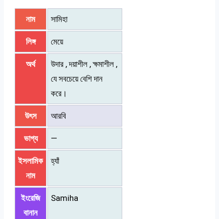
নাম
সামিহা
লিঙ্গ
মেয়ে
অর্থ
উদার , দয়াশীল , ক্ষমাশীল ,
যে সবচেয়ে বেশি দান
করে।
উৎস
আরবি
ভাগ্য
—
ইসলামিক
হ্যাঁ
নাম
ইংরেজি
Samiha
বানান