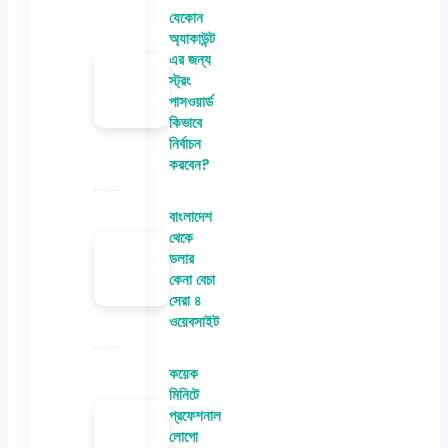
যেকোন
অ্যাকাউন্ট
এর জন্য
স্ট্রং
পাসওয়ার্ড
কিভাবে
নির্বাচন
করবেন?
বাংলাদেশ
থেকে
ডলার
কেনা বেচা
সেরা ৪
ওয়েবসাইট
কয়েক
মিনিটে
প্রফেশনাল
লোগো