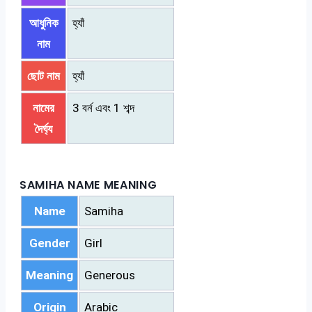
আধুনিক
হ্যাঁ
নাম
ছোট নাম
হ্যাঁ
নামের
3 বর্ন এবং 1 শব্দ
দৈর্ঘ্য
SAMIHA NAME MEANING
Name
Samiha
Gender
Girl
Meaning
Generous
Origin
Arabic