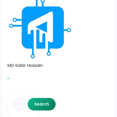
MD Kabir Hossain
...
Search
Search