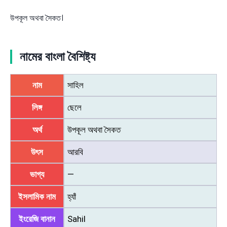
উপকূল অথবা সৈকত।
নামের বাংলা বৈশিষ্ট্য
নাম
সাহিল
লিঙ্গ
ছেলে
অর্থ
উপকূল অথবা সৈকত
উৎস
আরবি
ভাগ্য
—
ইসলামিক নাম
হ্যাঁ
ইংরেজি বানান
Sahil