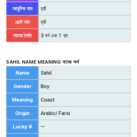
আধুনিক নাম
হ্যাঁ
ছোট নাম
হ্যাঁ
নামের দৈর্ঘ্য
3 বর্ন এবং 1 শব্দ
SAHIL NAME MEANING নামের অর্থ
Name
Sahil
Gender
Boy
Meaning
Coast
Origin
Arabic/ Farsi
Lucky #
—