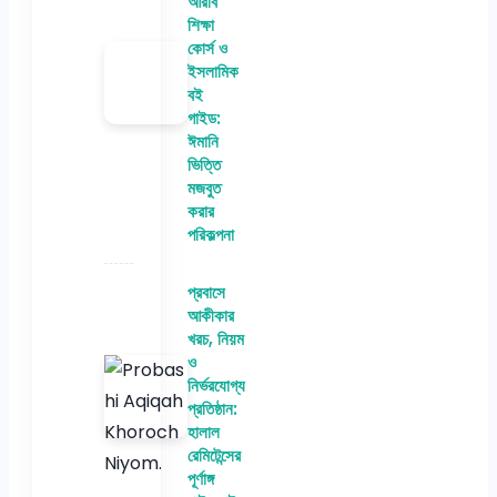
আরবি
শিক্ষা
কোর্স ও
ইসলামিক
বই
গাইড:
ঈমানি
ভিত্তি
মজবুত
করার
পরিকল্পনা
প্রবাসে
আকীকার
খরচ, নিয়ম
ও
নির্ভরযোগ্য
প্রতিষ্ঠান:
হালাল
রেমিটেন্সের
পূর্ণাঙ্গ