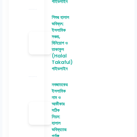
গাইডলাইন
শিশুর হালাল
ভবিষ্যৎ:
ইসলামিক
সঞ্চয়,
বিনিয়োগ ও
তাকাফুল
(Halal
Takaful)
গাইডলাইন
নবজাতকের
ইসলামিক
নাম ও
আকীকার
সঠিক
নিয়ম:
হালাল
ভবিষ্যতের
পূর্ণাঙ্গ