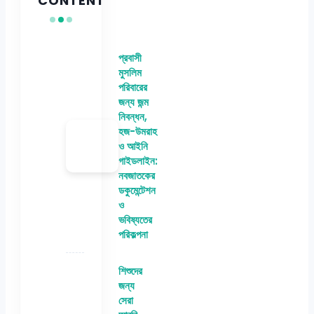
CONTENT
প্রবাসী
মুসলিম
পরিবারের
জন্য জন্ম
নিবন্ধন,
হজ-উমরাহ
ও আইনি
গাইডলাইন:
নবজাতকের
ডকুমেন্টেশন
ও
ভবিষ্যতের
পরিকল্পনা
শিশুদের
জন্য
সেরা