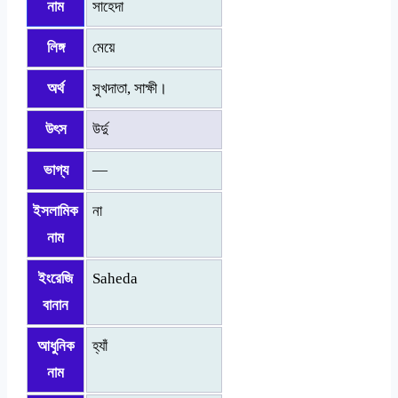
নাম
সাহেদা
লিঙ্গ
মেয়ে
অর্থ
সুখদাতা, সাক্ষী।
উৎস
উর্দু
ভাগ্য
—
ইসলামিক
না
নাম
ইংরেজি
Saheda
বানান
আধুনিক
হ্যাঁ
নাম