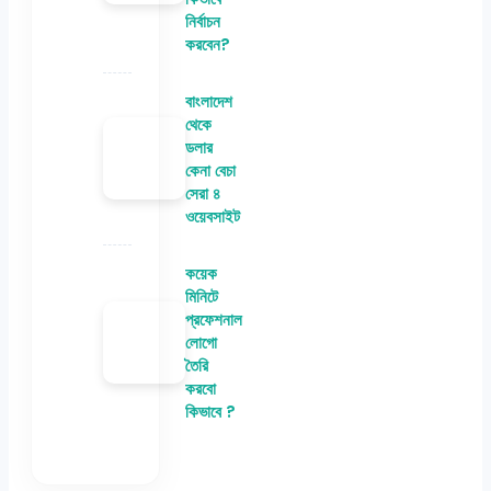
নির্বাচন
করবেন?
বাংলাদেশ
থেকে
ডলার
কেনা বেচা
সেরা ৪
ওয়েবসাইট
কয়েক
মিনিটে
প্রফেশনাল
লোগো
তৈরি
করবো
কিভাবে ?