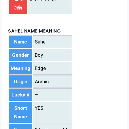
দৈর্ঘ্য
SAHEL NAME MEANING
Name
Sahel
Gender
Boy
Meaning
Edge
Origin
Arabic
Lucky #
—
Short
YES
Name