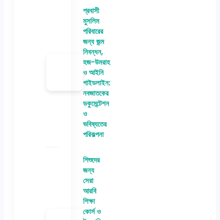
প্রবাসী
মুসলিম
পরিবারের
জন্য জন্ম
নিবন্ধন,
হজ-উমরাহ
ও আইনি
গাইডলাইন:
নবজাতকের
ডকুমেন্টেশন
ও
ভবিষ্যতের
পরিকল্পনা
শিশুদের
জন্য
সেরা
আরবি
শিক্ষা
কোর্স ও