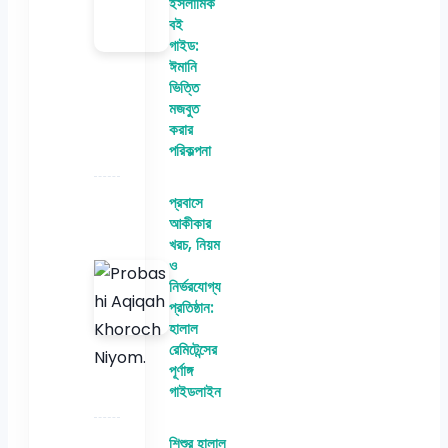
ইসলামিক
বই
গাইড:
ঈমানি
ভিত্তি
মজবুত
করার
পরিকল্পনা
প্রবাসে
আকীকার
খরচ, নিয়ম
ও
নির্ভরযোগ্য
প্রতিষ্ঠান:
হালাল
রেমিটেন্সের
পূর্ণাঙ্গ
গাইডলাইন
শিশুর হালাল