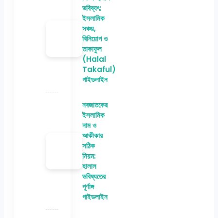
ভবিষ্যৎ:
ইসলামিক
সঞ্চয়,
বিনিয়োগ ও
তাকাফুল
(Halal
Takaful)
গাইডলাইন
নবজাতকের
ইসলামিক
নাম ও
আকীকার
সঠিক
নিয়ম:
হালাল
ভবিষ্যতের
পূর্ণাঙ্গ
গাইডলাইন