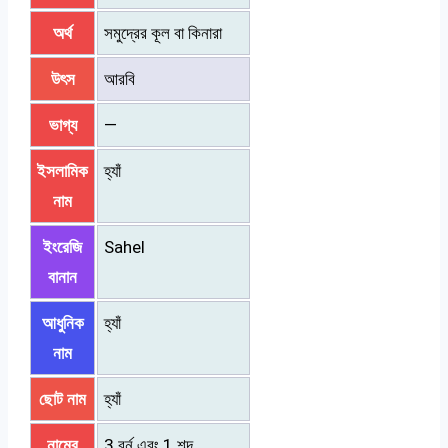
অর্থ
সমুদ্রের কূল বা কিনারা
উৎস
আরবি
ভাগ্য
—
ইসলামিক
হ্যাঁ
নাম
ইংরেজি
Sahel
বানান
আধুনিক
হ্যাঁ
নাম
ছোট নাম
হ্যাঁ
নামের
3 বর্ন এবং 1 শব্দ