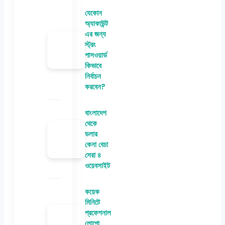
যেকোন
অ্যাকাউন্ট
এর জন্য
স্ট্রং
পাসওয়ার্ড
কিভাবে
নির্বাচন
করবেন?
বাংলাদেশ
থেকে
ডলার
কেনা বেচা
সেরা ৪
ওয়েবসাইট
কয়েক
মিনিটে
প্রফেশনাল
লোগো