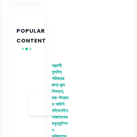
POPULAR
CONTENT
প্রবাসী
মুসলিম
পরিবারের
জন্য জন্ম
নিবন্ধন,
হজ-উমরাহ
ও আইনি
গাইডলাইন:
নবজাতকের
ডকুমেন্টেশন
ও
ভবিষ্যতের