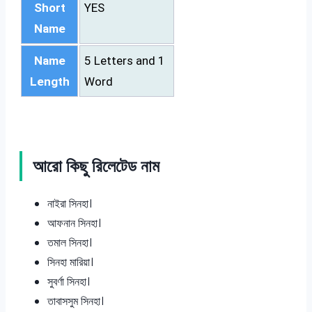
Short
YES
Name
Name
5 Letters and 1
Length
Word
আরো কিছু রিলেটেড নাম
নাইরা সিনহা।
আফনান সিনহা।
তমাল সিনহা।
সিনহা মারিয়া।
সুবর্ণা সিনহা।
তাবাসসুম সিনহা।