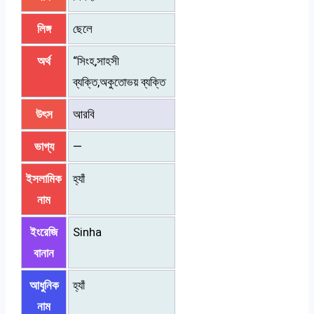
লিঙ্গ
ছেলে
অর্থ
“সিংহ,সাহসী
ব্যক্তি,অকুতোভয় ব্যক্তি
উৎস
আরবি
ভাগ্য
—
ইসলামিক
হ্যাঁ
নাম
ইংরেজি
Sinha
বানান
আধুনিক
হ্যাঁ
নাম