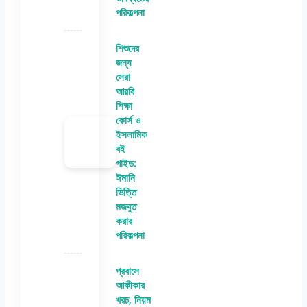
পরিকল্পনা
শিশুদের
জন্য
সেরা
আরবি
শিক্ষা
কোর্স ও
ইসলামিক
বই
গাইড:
ঈমানি
ভিত্তি
মজবুত
করার
পরিকল্পনা
প্রবাসে
আকীকার
খরচ, নিয়ম