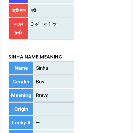
ছোট নাম
হ্যাঁ
নামের
3 বর্ন এবং 1 শব্দ
দৈর্ঘ্য
SINHA NAME MEANING
Name
Sinha
Gender
Boy
Meaning
Brave
Origin
—
Lucky #
—