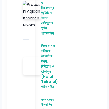
ও
নির্ভরযোগ্য
প্রতিষ্ঠান:
হালাল
রেমিটেন্সের
পূর্ণাঙ্গ
গাইডলাইন
শিশুর হালাল
ভবিষ্যৎ:
ইসলামিক
সঞ্চয়,
বিনিয়োগ ও
তাকাফুল
(Halal
Takaful)
গাইডলাইন
নবজাতকের
ইসলামিক