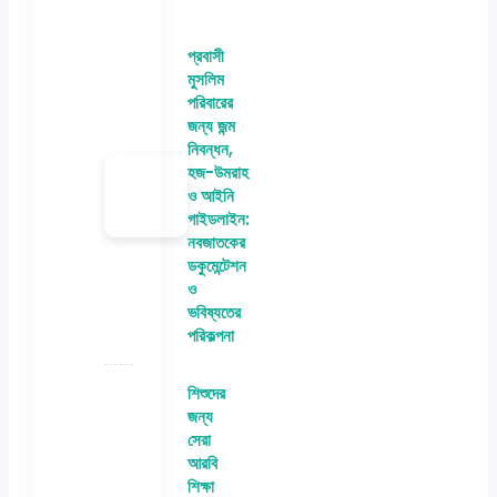
প্রবাসী
মুসলিম
পরিবারের
জন্য জন্ম
নিবন্ধন,
হজ-উমরাহ
ও আইনি
গাইডলাইন:
নবজাতকের
ডকুমেন্টেশন
ও
ভবিষ্যতের
পরিকল্পনা
শিশুদের
জন্য
সেরা
আরবি
শিক্ষা