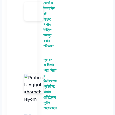
কোর্স ও
ইসলামিক
বই
গাইড:
ঈমানি
ভিত্তি
মজবুত
করার
পরিকল্পনা
প্রবাসে
আকীকার
খরচ, নিয়ম
ও
নির্ভরযোগ্য
প্রতিষ্ঠান:
হালাল
রেমিটেন্সের
পূর্ণাঙ্গ
গাইডলাইন