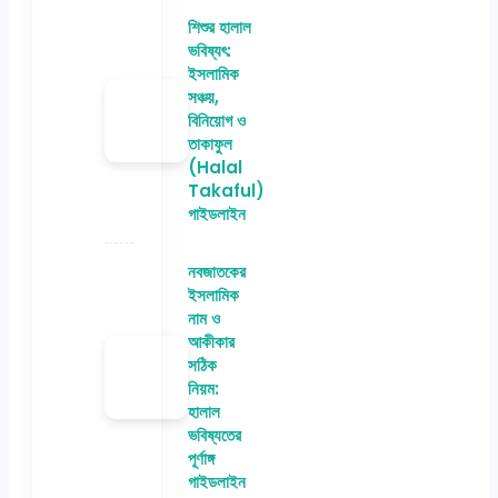
শিশুর হালাল
ভবিষ্যৎ:
ইসলামিক
সঞ্চয়,
বিনিয়োগ ও
তাকাফুল
(Halal
Takaful)
গাইডলাইন
নবজাতকের
ইসলামিক
নাম ও
আকীকার
সঠিক
নিয়ম:
হালাল
ভবিষ্যতের
পূর্ণাঙ্গ
গাইডলাইন