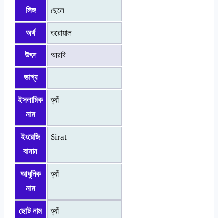
লিঙ্গ
ছেলে
অর্থ
তরোয়াল
উৎস
আরবি
ভাগ্য
—
ইসলামিক
হ্যাঁ
নাম
ইংরেজি
Sirat
বানান
আধুনিক
হ্যাঁ
নাম
ছোট নাম
হ্যাঁ