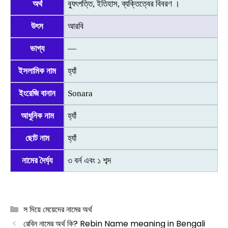
অর্থ
ব্যুৎপত্তি, ইতিহাস, ব্যক্তিত্বের বিবরণ ।
উৎস
আরবি
ভাগ্য
—
ইসলামিক নাম
হ্যাঁ
ইংরেজি বানান
Sonara
আধুনিক নাম
হ্যাঁ
ছোট নাম
হ্যাঁ
নামের দৈর্ঘ্য
৩ বর্ন এবং ১ শব্দ
Categories
স দিয়ে মেয়েদের নামের অর্থ
রেবিন নামের অর্থ কি? Rebin Name meaning in Bengali