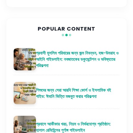
POPULAR CONTENT
প্রবাসী মুসলিম পরিবারের জন্য জন্ম নিবন্ধন, হজ-উমরাহ ও
আইনি গাইডলাইন: নবজাতকের ডকুমেন্টেশন ও ভবিষ্যতের
পরিকল্পনা
শিশুদের জন্য সেরা আরবি শিক্ষা কোর্স ও ইসলামিক বই
গাইড: ঈমানি ভিত্তি মজবুত করার পরিকল্পনা
প্রবাসে আকীকার খরচ, নিয়ম ও নির্ভরযোগ্য প্রতিষ্ঠান:
হালাল রেমিটেন্সের পূর্ণাঙ্গ গাইডলাইন