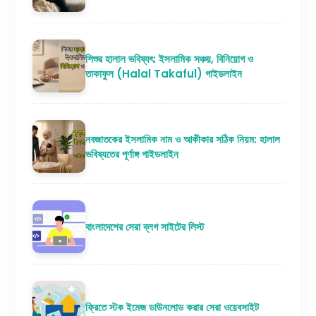
শিশুর হালাল ভবিষ্যৎ: ইসলামিক সঞ্চয়, বিনিয়োগ ও
তাকাফুল (Halal Takaful) গাইডলাইন
নবজাতকের ইসলামিক নাম ও আকীকার সঠিক নিয়ম: হালাল
ভবিষ্যতের পূর্ণাঙ্গ গাইডলাইন
বাংলাদেশের সেরা ব্লগ সাইটের লিস্ট
ফ্রিতে স্টক ইমেজ ডাউনলোড করার সেরা ওয়েবসাইট