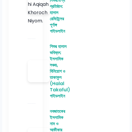
নির্ভরযোগ্য
প্রতিষ্ঠান:
হালাল
রেমিটেন্সের
পূর্ণাঙ্গ
গাইডলাইন
শিশুর হালাল
ভবিষ্যৎ:
ইসলামিক
সঞ্চয়,
বিনিয়োগ ও
তাকাফুল
(Halal
Takaful)
গাইডলাইন
নবজাতকের
ইসলামিক
নাম ও
আকীকার