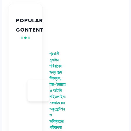
POPULAR
CONTENT
প্রবাসী
মুসলিম
পরিবারের
জন্য জন্ম
নিবন্ধন,
হজ-উমরাহ
ও আইনি
গাইডলাইন:
নবজাতকের
ডকুমেন্টেশন
ও
ভবিষ্যতের
পরিকল্পনা