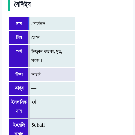
বৈশিষ্ট্য
নাম
সোহাইল
লিঙ্গ
ছেলে
অর্থ
উজ্জ্বল তারকা, মৃদু,
সহজ।
উৎস
আরবি
ভাগ্য
—
ইসলামিক
হ্যাঁ
নাম
ইংরেজি
Sohail
বানান