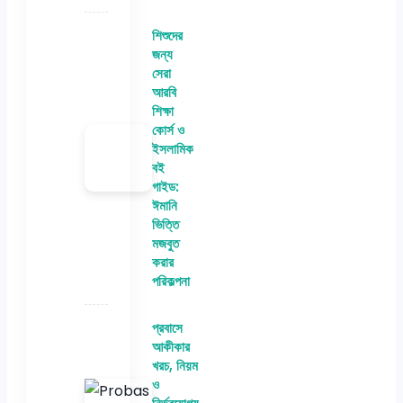
শিশুদের
জন্য
সেরা
আরবি
শিক্ষা
কোর্স ও
ইসলামিক
বই
গাইড:
ঈমানি
ভিত্তি
মজবুত
করার
পরিকল্পনা
প্রবাসে
আকীকার
খরচ, নিয়ম
ও