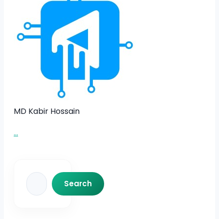
MD Kabir Hossain
...
Search
Search