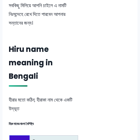
সবকিছু মিলিয়ে আপনি চাইলে এ নামটি
নিঃসন্দেহে রেখে দিতে পারবেন আপনার
সন্তানের জন্য।
Hiru name
meaning in
Bengali
হীরার মতো কঠিন; হীরাকা নাম থেকে একটি
উদ্ভূত
হিরু নামের বাংলা বৈশিষ্ট্য