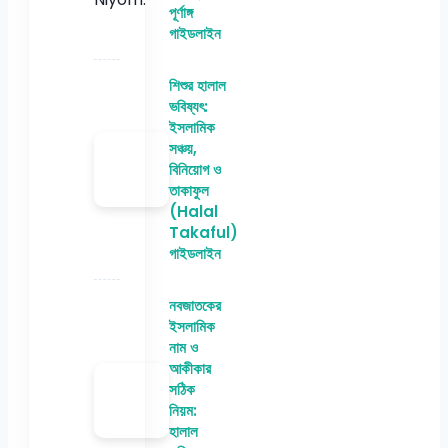
পূর্ণাঙ্গ
গাইডলাইন
শিশুর হালাল
ভবিষ্যৎ:
ইসলামিক
সঞ্চয়,
বিনিয়োগ ও
তাকাফুল
(Halal
Takaful)
গাইডলাইন
নবজাতকের
ইসলামিক
নাম ও
আকীকার
সঠিক
নিয়ম:
হালাল