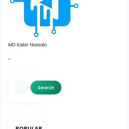
MD Kabir Hossain
...
Search
Search
POPULAR