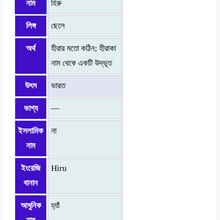
নাম
হিরু
লিঙ্গ
ছেলে
অর্থ
হীরার মতো কঠিন; হীরাকা
নাম থেকে একটি উদ্ভূত
উৎস
ভারত
ভাগ্য
—
ইসলামিক
না
নাম
ইংরেজি
Hiru
বানান
আধুনিক
হ্যাঁ