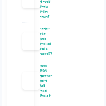
পাসওয়ার্ড
কিভাবে
নির্বাচন
করবেন?
বাংলাদেশ
থেকে
ডলার
কেনা বেচা
সেরা ৪
ওয়েবসাইট
কয়েক
মিনিটে
প্রফেশনাল
লোগো
তৈরি
করবো
কিভাবে ?