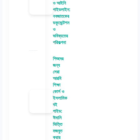
ও আইনি
গাইডলাইন:
নবজাতকের
ডকুমেন্টেশন
ও
ভবিষ্যতের
পরিকল্পনা
শিশুদের
জন্য
সেরা
আরবি
শিক্ষা
কোর্স ও
ইসলামিক
বই
গাইড:
ঈমানি
ভিত্তি
মজবুত
করার