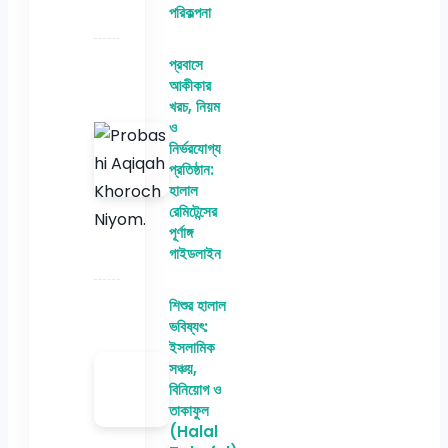
পরিকল্পনা
প্রবাসে
আকীকার
খরচ, নিয়ম
ও
নির্ভরযোগ্য
প্রতিষ্ঠান:
হালাল
রেমিটেন্সের
পূর্ণাঙ্গ
গাইডলাইন
শিশুর হালাল
ভবিষ্যৎ:
ইসলামিক
সঞ্চয়,
বিনিয়োগ ও
তাকাফুল
(Halal