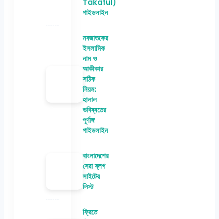
Takaful)
গাইডলাইন
নবজাতকের
ইসলামিক
নাম ও
আকীকার
সঠিক
নিয়ম:
হালাল
ভবিষ্যতের
পূর্ণাঙ্গ
গাইডলাইন
বাংলাদেশের
সেরা ব্লগ
সাইটের
লিস্ট
ফ্রিতে