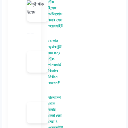
স্টক
ইমেজ
ডাউনলোড
করার সেরা
ওয়েবসাইট
যেকোন
অ্যাকাউন্ট
এর জন্য
স্ট্রং
পাসওয়ার্ড
কিভাবে
নির্বাচন
করবেন?
বাংলাদেশ
থেকে
ডলার
কেনা বেচা
সেরা ৪
ওয়েবসাইট