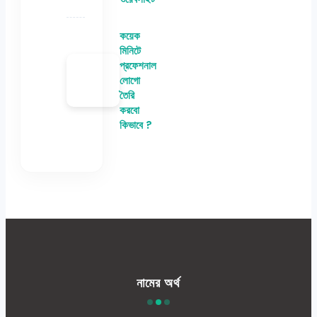
কয়েক
মিনিটে
প্রফেশনাল
লোগো
তৈরি
করবো
কিভাবে ?
নামের অর্থ