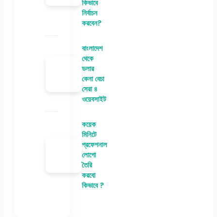
কিভাবে
নির্বাচন
করবেন?
বাংলাদেশ
থেকে
ডলার
কেনা বেচা
সেরা ৪
ওয়েবসাইট
কয়েক
মিনিটে
প্রফেশনাল
লোগো
তৈরি
করবো
কিভাবে ?