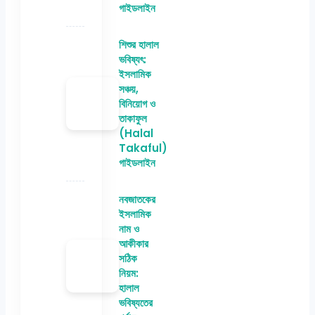
গাইডলাইন
শিশুর হালাল
ভবিষ্যৎ:
ইসলামিক
সঞ্চয়,
বিনিয়োগ ও
তাকাফুল
(Halal
Takaful)
গাইডলাইন
নবজাতকের
ইসলামিক
নাম ও
আকীকার
সঠিক
নিয়ম:
হালাল
ভবিষ্যতের