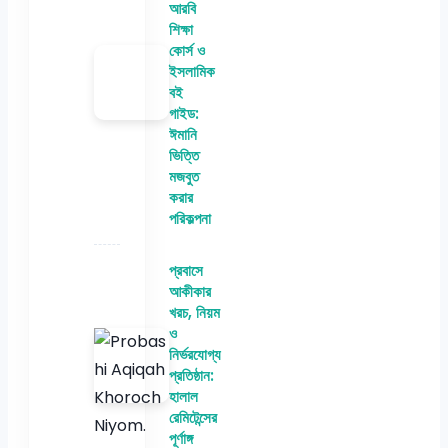
আরবি
শিক্ষা
কোর্স ও
ইসলামিক
বই
গাইড:
ঈমানি
ভিত্তি
মজবুত
করার
পরিকল্পনা
প্রবাসে
আকীকার
খরচ, নিয়ম
ও
নির্ভরযোগ্য
প্রতিষ্ঠান:
হালাল
রেমিটেন্সের
পূর্ণাঙ্গ