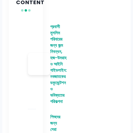
CONTENT
প্রবাসী
মুসলিম
পরিবারের
জন্য জন্ম
নিবন্ধন,
হজ-উমরাহ
ও আইনি
গাইডলাইন:
নবজাতকের
ডকুমেন্টেশন
ও
ভবিষ্যতের
পরিকল্পনা
শিশুদের
জন্য
সেরা