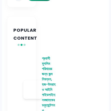
POPULAR
CONTENT
প্রবাসী
মুসলিম
পরিবারের
জন্য জন্ম
নিবন্ধন,
হজ-উমরাহ
ও আইনি
গাইডলাইন:
নবজাতকের
ডকুমেন্টেশন
ও