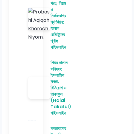
খরচ, নিয়ম
ও
নির্ভরযোগ্য
প্রতিষ্ঠান:
হালাল
রেমিটেন্সের
পূর্ণাঙ্গ
গাইডলাইন
শিশুর হালাল
ভবিষ্যৎ:
ইসলামিক
সঞ্চয়,
বিনিয়োগ ও
তাকাফুল
(Halal
Takaful)
গাইডলাইন
নবজাতকের