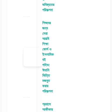
ভবিষ্যতের
পরিকল্পনা
শিশুদের
জন্য
সেরা
আরবি
শিক্ষা
কোর্স ও
ইসলামিক
বই
গাইড:
ঈমানি
ভিত্তি
মজবুত
করার
পরিকল্পনা
প্রবাসে
আকীকার