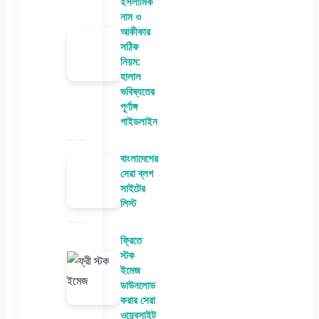
ইসলামিক
নাম ও
আকীকার
সঠিক
নিয়ম:
হালাল
ভবিষ্যতের
পূর্ণাঙ্গ
গাইডলাইন
বাংলাদেশের
সেরা ব্লগ
সাইটের
লিস্ট
ফ্রিতে
স্টক
ইমেজ
ডাউনলোড
করার সেরা
ওয়েবসাইট