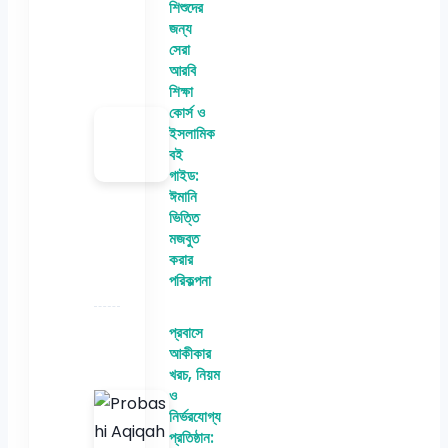
শিশুদের
জন্য
সেরা
আরবি
শিক্ষা
কোর্স ও
ইসলামিক
বই
গাইড:
ঈমানি
ভিত্তি
মজবুত
করার
পরিকল্পনা
প্রবাসে
আকীকার
খরচ, নিয়ম
ও
নির্ভরযোগ্য
প্রতিষ্ঠান: