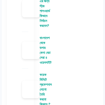
এর জন্য
স্ট্রং
পাসওয়ার্ড
কিভাবে
নির্বাচন
করবেন?
বাংলাদেশ
থেকে
ডলার
কেনা বেচা
সেরা ৪
ওয়েবসাইট
কয়েক
মিনিটে
প্রফেশনাল
লোগো
তৈরি
করবো
কিভাবে ?