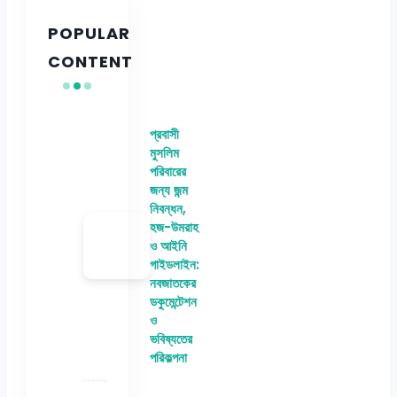
POPULAR
CONTENT
প্রবাসী
মুসলিম
পরিবারের
জন্য জন্ম
নিবন্ধন,
হজ-উমরাহ
ও আইনি
গাইডলাইন:
নবজাতকের
ডকুমেন্টেশন
ও
ভবিষ্যতের
পরিকল্পনা