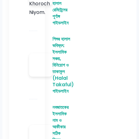
হালাল
রেমিটেন্সের
পূর্ণাঙ্গ
গাইডলাইন
শিশুর হালাল
ভবিষ্যৎ:
ইসলামিক
সঞ্চয়,
বিনিয়োগ ও
তাকাফুল
(Halal
Takaful)
গাইডলাইন
নবজাতকের
ইসলামিক
নাম ও
আকীকার
সঠিক