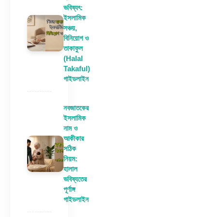
ভবিষ্যৎ:
ইসলামিক
সঞ্চয়,
বিনিয়োগ ও
তাকাফুল
(Halal
Takaful)
গাইডলাইন
নবজাতকের
ইসলামিক
নাম ও
আকীকার
সঠিক
নিয়ম:
হালাল
ভবিষ্যতের
পূর্ণাঙ্গ
গাইডলাইন