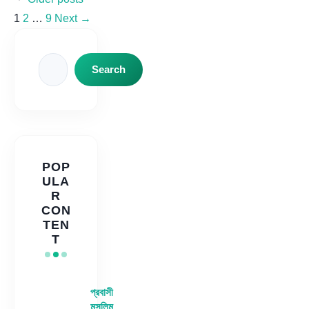
Page
Page
Page
1
2
…
9
Next
→
Search
Search
POP
ULA
R
CON
TEN
T
প্রবাসী
মুসলিম