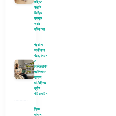
গাইড:
ঈমানি
ভিত্তি
মজবুত
করার
পরিকল্পনা
প্রবাসে
আকীকার
খরচ, নিয়ম
ও
নির্ভরযোগ্য
প্রতিষ্ঠান:
হালাল
রেমিটেন্সের
পূর্ণাঙ্গ
গাইডলাইন
শিশুর
হালাল