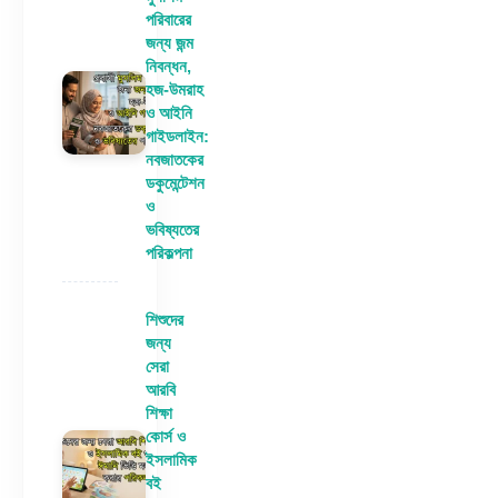
পরিবারের
জন্য জন্ম
নিবন্ধন,
হজ-উমরাহ
ও আইনি
গাইডলাইন:
নবজাতকের
ডকুমেন্টেশন
ও
ভবিষ্যতের
পরিকল্পনা
শিশুদের
জন্য
সেরা
আরবি
শিক্ষা
কোর্স ও
ইসলামিক
বই