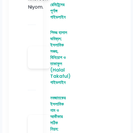
রেমিটেন্সের
পূর্ণাঙ্গ
গাইডলাইন
শিশুর হালাল
ভবিষ্যৎ:
ইসলামিক
সঞ্চয়,
বিনিয়োগ ও
তাকাফুল
(Halal
Takaful)
গাইডলাইন
নবজাতকের
ইসলামিক
নাম ও
আকীকার
সঠিক
নিয়ম: