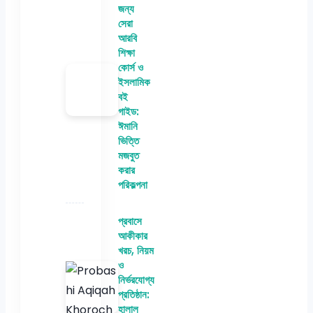
জন্য
সেরা
আরবি
শিক্ষা
কোর্স ও
ইসলামিক
বই
গাইড:
ঈমানি
ভিত্তি
মজবুত
করার
পরিকল্পনা
প্রবাসে
আকীকার
খরচ, নিয়ম
ও
নির্ভরযোগ্য
প্রতিষ্ঠান:
হালাল