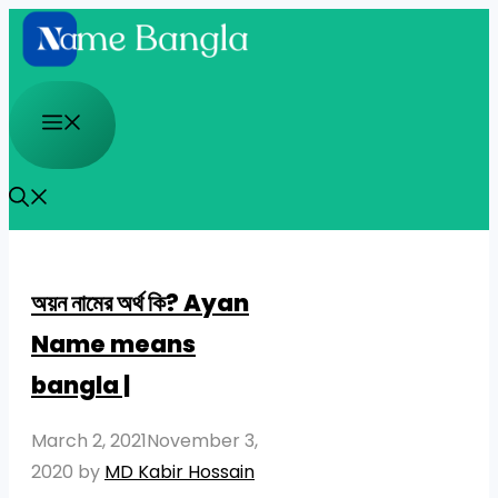
Skip
to
content
Menu
অয়ন নামের অর্থ কি? Ayan
Name means
bangla |
March 2, 2021
November 3,
2020
by
MD Kabir Hossain