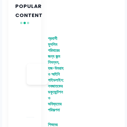
POPULAR
CONTENT
প্রবাসী
মুসলিম
পরিবারের
জন্য জন্ম
নিবন্ধন,
হজ-উমরাহ
ও আইনি
গাইডলাইন:
নবজাতকের
ডকুমেন্টেশন
ও
ভবিষ্যতের
পরিকল্পনা
শিশুদের