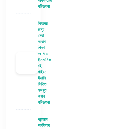
ভবিষ্যতের
পরিকল্পনা
শিশুদের
জন্য
সেরা
আরবি
শিক্ষা
কোর্স ও
ইসলামিক
বই
গাইড:
ঈমানি
ভিত্তি
মজবুত
করার
পরিকল্পনা
প্রবাসে
আকীকার