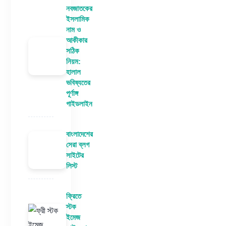
নবজাতকের
ইসলামিক
নাম ও
আকীকার
সঠিক
নিয়ম:
হালাল
ভবিষ্যতের
পূর্ণাঙ্গ
গাইডলাইন
বাংলাদেশের
সেরা ব্লগ
সাইটের
লিস্ট
ফ্রিতে
স্টক
ইমেজ