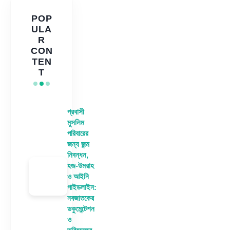
POP
ULA
R
CON
TEN
T
প্রবাসী
মুসলিম
পরিবারের
জন্য জন্ম
নিবন্ধন,
হজ-উমরাহ
ও আইনি
গাইডলাইন:
নবজাতকের
ডকুমেন্টেশন
ও