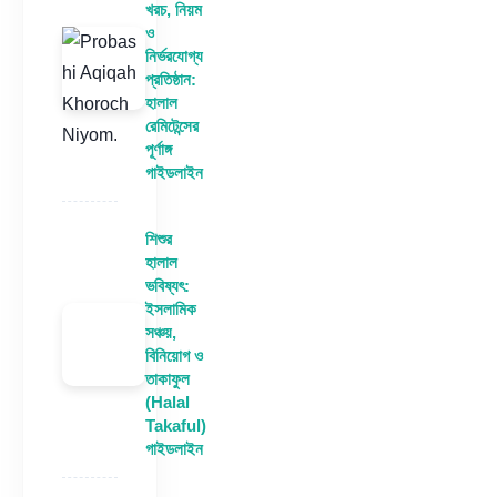
খরচ, নিয়ম
ও
নির্ভরযোগ্য
প্রতিষ্ঠান:
হালাল
রেমিটেন্সের
পূর্ণাঙ্গ
গাইডলাইন
শিশুর
হালাল
ভবিষ্যৎ:
ইসলামিক
সঞ্চয়,
বিনিয়োগ ও
তাকাফুল
(Halal
Takaful)
গাইডলাইন